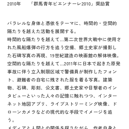
2010年
「
群馬青年ビエンナーレ2010」奨励賞
パラレルな身体と憑依をテーマに、時間的・空間的
隔たりを越えた活動を展開する。
時間的な隔たりを越えて…第二次世界大戦中に使用さ
れた風船爆弾の行方を追う空撮、郷土史家が撮影し
た石碑写真の再現、19世紀建造の映画館の解体映像。
空間的な隔たりを越えて…2011年に日本で起きた原発
事故に伴う立入制限区域で警備員が制作したフォン
ト、避難者の自宅に残された服を着る写真。建築
物、石碑、彫刻、公文書、郷土史家や目撃者のイン
タビューといった人々の記憶に触れつつ、インター
ネット地図アプリ、ライブストリーミング映像、ド
ローンカメラなどの現代的な手段でイメージを追
う。
メディアと人間との関係を探りながら、作者自身と