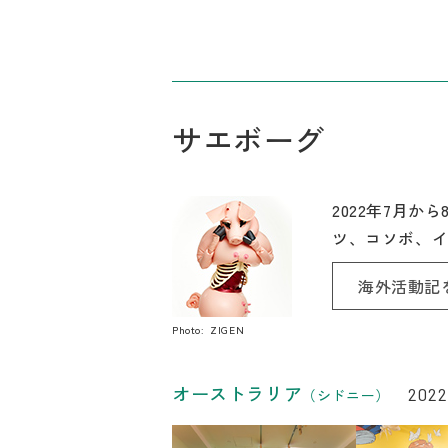
サエボーグ
2022年7月
ツ、コソボ、
海外活動記
Photo: ZIGEN
リンク
オーストラリア
2022.
（シドニー）