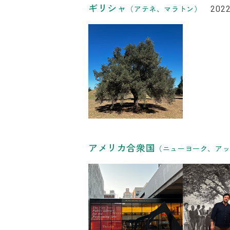
リンク
ギリシャ
2022
（アテネ、マラトン）
リンク
アメリカ合衆国
（ニューヨーク、ア