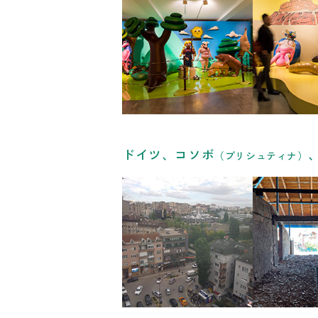
リンク
ドイツ、コソボ
（プリシュティナ）