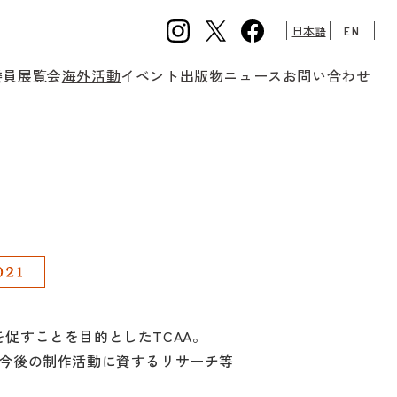
日本語
EN
委員
展覧会
海外活動
イベント
出版物
ニュース
お問い合わせ
促すことを目的としたTCAA。
、今後の制作活動に資するリサーチ等