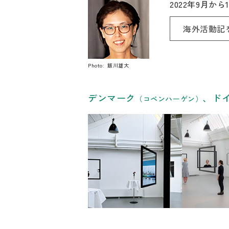
2022年9月
海外活動記
Photo: 飯川雄大
リンク
デンマーク
、ド
（コペンハーゲン）